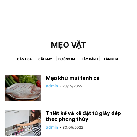
MẸO VẶT
CẮM HOA
CẮT MAY
DƯỠNG DA
LÀM BÁNH
LÀM KEM
LÀM MỨT
LÀM TÓC
LÀM ĐỒ THỦ CÔNG
MẸO VẶT
NẤU ĂN
NẤU CHÈ
NHIẾP ẢNH
SỨC KHỎE
THỂ DỤC
THÊU THÙA
Mẹo khử mùi tanh cá
THỨC UỐNG
TỈA CỦ
TRANG ĐIỂM
TRỒNG CÂY
XẾP GIẤY
admin
-
23/12/2022
ĐAN MÓC
Thiết kế và kê đặt tủ giày dép
theo phong thủy
admin
-
30/05/2022