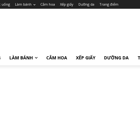
c uống
Làm bánh
Cắm hoa
Xếp giấy
Dưỡng da
Trang điểm
G
LÀM BÁNH
CẮM HOA
XẾP GIẤY
DƯỠNG DA