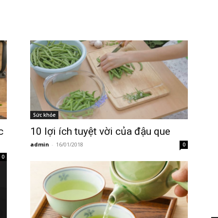
Sức khỏe
c
10 lợi ích tuyệt vời của đậu que
admin
-
16/01/2018
0
0