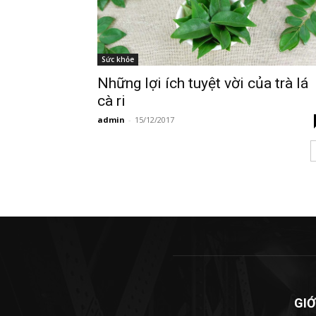
Sức khỏe
Những lợi ích tuyệt vời của trà lá
cà ri
admin
-
15/12/2017
GIỚ