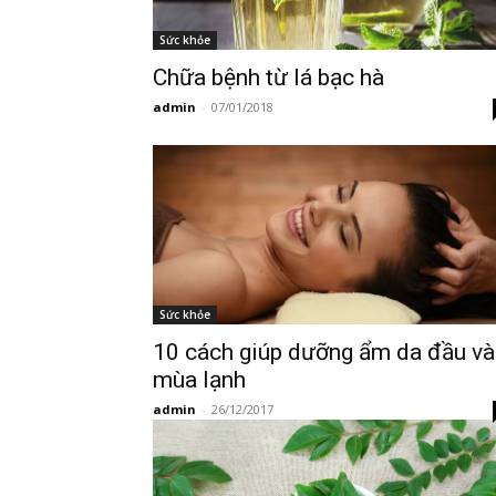
Sức khỏe
Chữa bệnh từ lá bạc hà
admin
-
07/01/2018
Sức khỏe
10 cách giúp dưỡng ẩm da đầu v
mùa lạnh
admin
-
26/12/2017