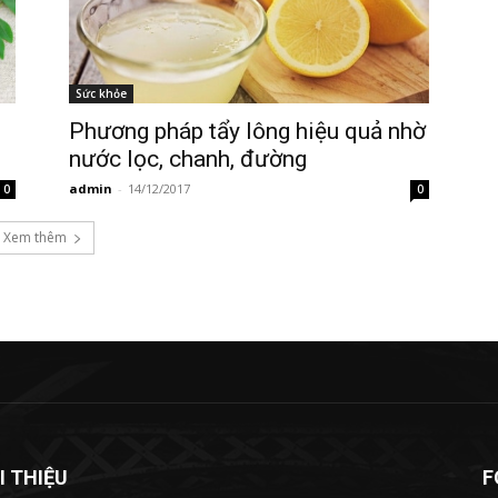
Sức khỏe
Phương pháp tẩy lông hiệu quả nhờ
nước lọc, chanh, đường
admin
-
14/12/2017
0
0
Xem thêm
I THIỆU
F