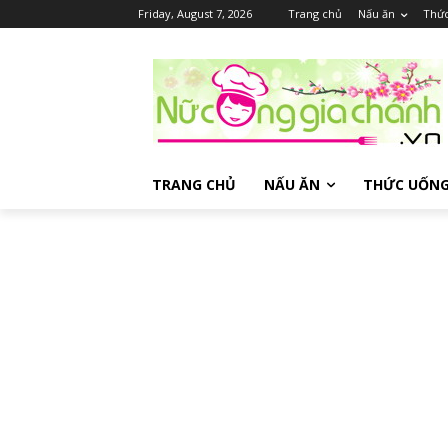
Friday, August 7, 2026
Trang chủ
Nấu ăn
Thứ
TRANG CHỦ
NẤU ĂN
THỨC UỐN