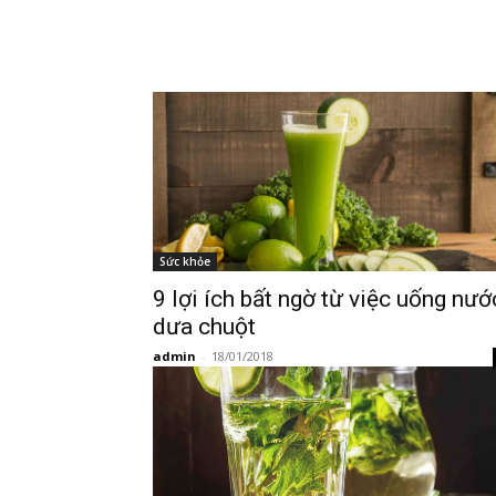
Sức khỏe
9 lợi ích bất ngờ từ việc uống nướ
dưa chuột
admin
-
18/01/2018