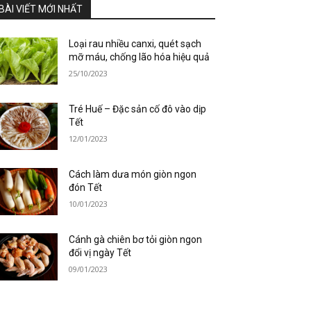
BÀI VIẾT MỚI NHẤT
Loại rau nhiều canxi, quét sạch
mỡ máu, chống lão hóa hiệu quả
25/10/2023
Tré Huế – Đặc sản cố đô vào dịp
Tết
12/01/2023
Cách làm dưa món giòn ngon
đón Tết
10/01/2023
Cánh gà chiên bơ tỏi giòn ngon
đổi vị ngày Tết
09/01/2023