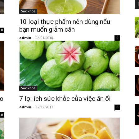
Sức khỏe
10 loại thực phẩm nên dùng nếu
bạn muốn giảm cân
0
admin
-
03/01/2018
0
Sức khỏe
ào
7 lợi ích sức khỏe của việc ăn ổi
admin
-
17/12/2017
0
0