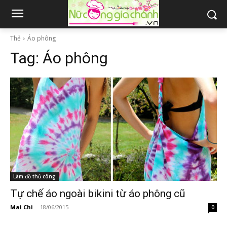
Thẻ
Áo phông
Tag:
Áo phông
Làm đồ thủ công
Tự chế áo ngoài bikini từ áo phông cũ
Mai Chi
-
18/06/2015
0