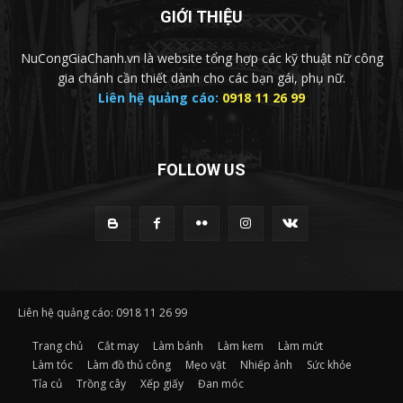
GIỚI THIỆU
NuCongGiaChanh.vn là website tổng hợp các kỹ thuật nữ công
gia chánh cần thiết dành cho các bạn gái, phụ nữ.
Liên hệ quảng cáo:
0918 11 26 99
FOLLOW US
Liên hệ quảng cáo: 0918 11 26 99
Trang chủ
Cắt may
Làm bánh
Làm kem
Làm mứt
Làm tóc
Làm đồ thủ công
Mẹo vặt
Nhiếp ảnh
Sức khỏe
Tỉa củ
Trồng cây
Xếp giấy
Đan móc