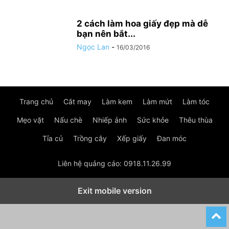
2 cách làm hoa giấy đẹp mà dễ
bạn nên bắt...
Ngọc Lan
-
16/03/2016
Trang chủ
Cắt may
Làm kem
Làm mứt
Làm tóc
Mẹo vặt
Nấu chè
Nhiếp ảnh
Sức khỏe
Thêu thùa
Tỉa củ
Trồng cây
Xếp giấy
Đan móc
Liên hệ quảng cáo: 0918.11.26.99
Exit mobile version