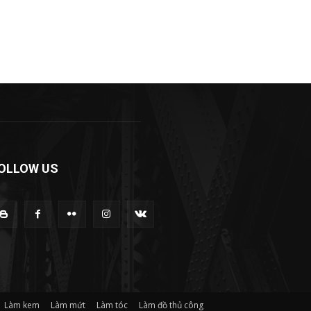
OLLOW US
Làm kem
Làm mứt
Làm tóc
Làm đồ thủ công