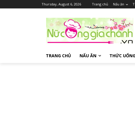
Thursday, August 6, 2026
Trang chủ
Nấu ăn
T
TRANG CHỦ
NẤU ĂN
THỨC UỐN