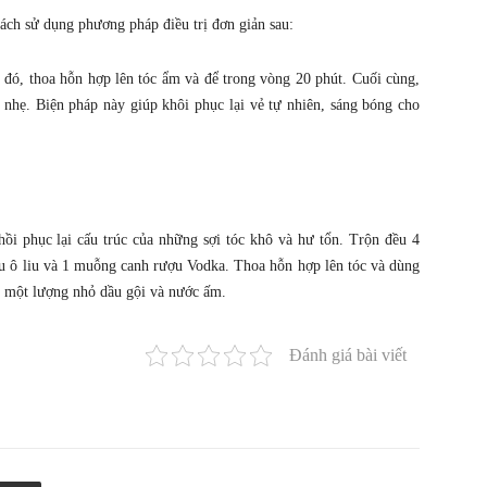
cách sử dụng phương pháp điều trị đơn giản sau:
 đó, thoa hỗn hợp lên tóc ẩm và để trong vòng 20 phút. Cuối cùng,
 nhẹ. Biện pháp này giúp khôi phục lại vẻ tự nhiên, sáng bóng cho
ồi phục lại cấu trúc của những sợi tóc khô và hư tổn. Trộn đều 4
u ô liu và 1 muỗng canh rượu Vodka. Thoa hỗn hợp lên tóc và dùng
i một lượng nhỏ dầu gội và nước ấm.
Đánh giá bài viết