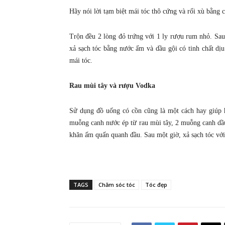
Hãy nói lời tạm biệt mái tóc thô cứng và rối xù bằng 
Trộn đều 2 lòng đỏ trứng với 1 ly rượu rum nhỏ. Sau
xả sạch tóc bằng nước ấm và dầu gội có tinh chất dịu
mái tóc.
Rau mùi tây và rượu Vodka
Sử dụng đồ uống có cồn cũng là một cách hay giúp h
muỗng canh nước ép từ rau mùi tây, 2 muỗng canh dầ
khăn ấm quấn quanh đầu. Sau một giờ, xả sạch tóc vớ
TAGS
Chăm sóc tóc
Tóc đẹp