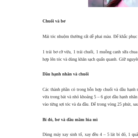
Chuối và bơ
Mái tóc nhuộm thường rất dễ phai màu. Để khắc phục v
1 trái bơ cỡ vừa, 1 trái chuối, 1 muỗng canh sữa chu
hợp lên tóc và dùng khăn sạch quấn quanh. Giữ nguyên
Dầu hạnh nhân và chuối
Các thành phần có trong hỗn hợp chuối và dầu hạnh n
vừa trong bát và nhỏ khoảng 5 – 6 giọt dầu hạnh nhân
vào từng sợi tóc và da đầu. Để trong vòng 25 phút, sa
Bí đỏ, bơ và dầu mầm lúa mì
Dùng máy xay sinh tố, xay đều 4 – 5 lát bí đỏ, 1 qu