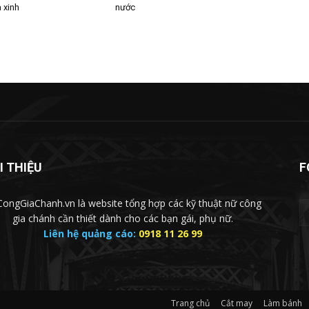
 xinh
nước
I THIỆU
F
ongGiaChanh.vn là website tổng hợp các kỹ thuật nữ công
gia chánh cần thiết dành cho các bạn gái, phụ nữ.
Liên hệ quảng cáo:
0918 11 26 99
Trang chủ
Cắt may
Làm bánh