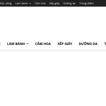
hức uống
Làm bánh
Cắm hoa
Xếp giấy
Dưỡng da
Trang điểm
G
LÀM BÁNH
CẮM HOA
XẾP GIẤY
DƯỠNG DA