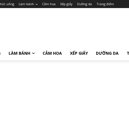
hức uống
Làm bánh
Cắm hoa
Xếp giấy
Dưỡng da
Trang điểm
G
LÀM BÁNH
CẮM HOA
XẾP GIẤY
DƯỠNG DA