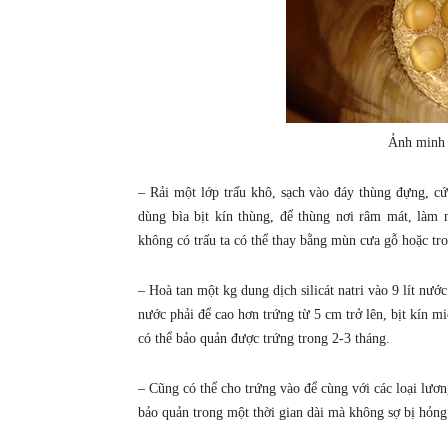
Ảnh minh 
– Rải một lớp trấu khô, sạch vào đáy thùng đựng, cứ
dùng bìa bịt kín thùng, để thùng nơi râm mát, làm
không có trấu ta có thể thay bằng mùn cưa gỗ hoặc tro
– Hoà tan một kg dung dịch silicát natri vào 9 lít nướ
nước phải để cao hơn trứng từ 5 cm trở lên, bịt kín m
có thể bảo quản được trứng trong 2-3 tháng.
– Cũng có thể cho trứng vào để cùng với các loại lư
bảo quản trong một thời gian dài mà không sợ bị hỏng