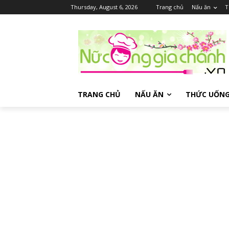
Thursday, August 6, 2026
Trang chủ
Nấu ăn
T
TRANG CHỦ
NẤU ĂN
THỨC UỐN