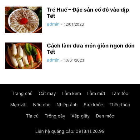
Tré Huế – Đặc sản cố đô vào dịp
Tết
admin
-
12/01/2023
Cách làm dưa món giòn ngon đón
Tết
admin
-
10/01/2023
Trang chủ
Cắt may
Làm kem
Làm mứt
Làm tóc
Mẹo vặt
Nấu chè
Nhiếp ảnh
Sức khỏe
Thêu thùa
Tỉa củ
Trồng cây
Xếp giấy
Đan móc
Liên hệ quảng cáo: 0918.11.26.99