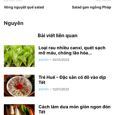
Bài viết trước
Bài viết kế
Vòng nguyệt quế salad
Salad gan ngỗng Pháp
Nguyên
Bài viết liên quan
Loại rau nhiều canxi, quét sạch
mỡ máu, chống lão hóa...
admin
-
25/10/2023
Tré Huế – Đặc sản cố đô vào dịp
Tết
admin
-
12/01/2023
Cách làm dưa món giòn ngon đón
Tết