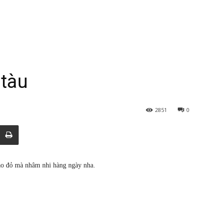
 tàu
2851
0
táo đỏ mà nhâm nhi hàng ngày nha.