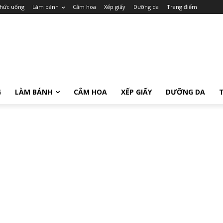
hức uống
Làm bánh
Cắm hoa
Xếp giấy
Dưỡng da
Trang điểm
G
LÀM BÁNH
CẮM HOA
XẾP GIẤY
DƯỠNG DA