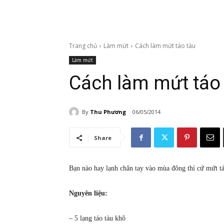
Trang chủ
Làm mứt
Cách làm mứt táo tàu
Làm mứt
Cách làm mứt táo
By
Thu Phương
06/05/2014
Share
Bạn nào hay lạnh chân tay vào mùa đông thì cứ mứt 
Nguyên liệu:
– 5 lạng táo tàu khô