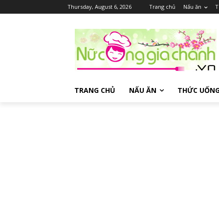
Thursday, August 6, 2026
Trang chủ
Nấu ăn
T
TRANG CHỦ
NẤU ĂN
THỨC UỐN