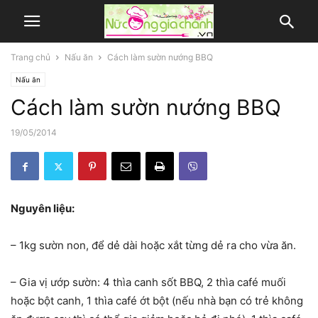
Trang chủ
Nấu ăn
Cách làm sườn nướng BBQ
Nấu ăn
Cách làm sườn nướng BBQ
19/05/2014
Nguyên liệu:
– 1kg sườn non, để dẻ dài hoặc xắt từng dẻ ra cho vừa ăn.
– Gia vị ướp sườn: 4 thìa canh sốt BBQ, 2 thìa café muối
hoặc bột canh, 1 thìa café ớt bột (nếu nhà bạn có trẻ không