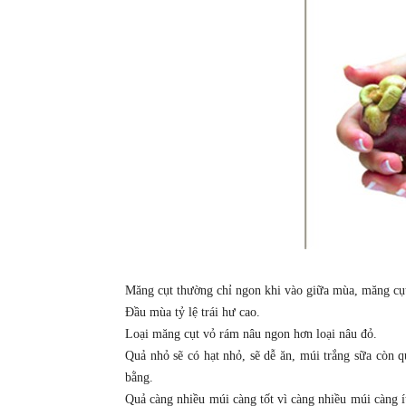
Măng cụt thường chỉ ngon khi vào giữa mùa, măng cụt 
Đầu mùa tỷ lệ trái hư cao.
Loại măng cụt vỏ rám nâu ngon hơn loại nâu đỏ.
Quả nhỏ sẽ có hạt nhỏ, sẽ dễ ăn, múi trắng sữa còn q
bằng.
Quả càng nhiều múi càng tốt vì càng nhiều múi càng í