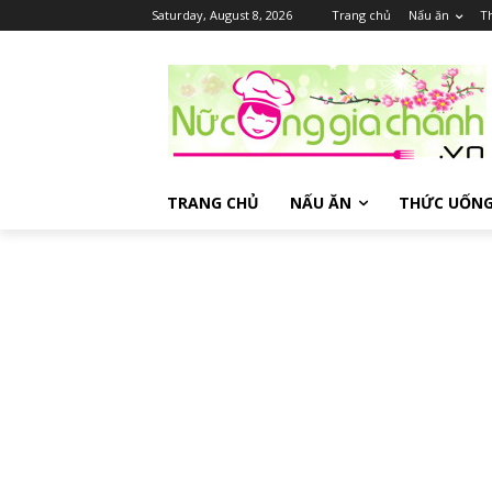
Saturday, August 8, 2026
Trang chủ
Nấu ăn
T
TRANG CHỦ
NẤU ĂN
THỨC UỐN