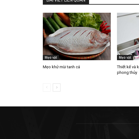
BÀI VIẾT LIÊN QUAN
Mẹo vặt
Mẹo vặt
Mẹo khử mùi tanh cá
Thiết kế và 
phong thủy