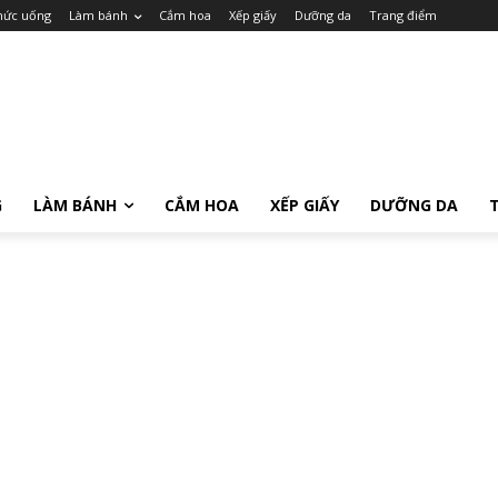
hức uống
Làm bánh
Cắm hoa
Xếp giấy
Dưỡng da
Trang điểm
G
LÀM BÁNH
CẮM HOA
XẾP GIẤY
DƯỠNG DA