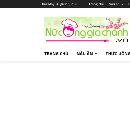
Thursday, August 6, 2026
Trang chủ
Nấu ăn
T
TRANG CHỦ
NẤU ĂN
THỨC UỐN