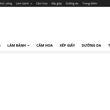
hức uống
Làm bánh
Cắm hoa
Xếp giấy
Dưỡng da
Trang điểm
G
LÀM BÁNH
CẮM HOA
XẾP GIẤY
DƯỠNG DA