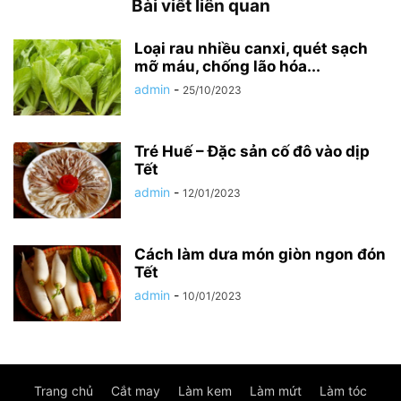
Bài viết liên quan
Loại rau nhiều canxi, quét sạch
mỡ máu, chống lão hóa...
admin
-
25/10/2023
Tré Huế – Đặc sản cố đô vào dịp
Tết
admin
-
12/01/2023
Cách làm dưa món giòn ngon đón
Tết
admin
-
10/01/2023
Trang chủ
Cắt may
Làm kem
Làm mứt
Làm tóc