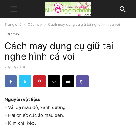
Trang chủ
Cắt may
Cách may dụng cụ giữ tai nghe hình cá voi
Cắt may
Cách may dụng cụ giữ tai
nghe hình cá voi
20/03/2014
Nguyên vật liệu:
– Vải dạ màu đỏ, xanh dương.
– Hai chiếc cúc áo màu đen.
– Kim chỉ, kéo.