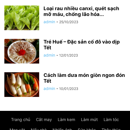
Loại rau nhiều canxi, quét sạch
mỡ máu, chống lão hóa...
admin
-
25/10/2023
Tré Huế – Đặc sản cố đô vào dịp
Tết
admin
-
12/01/2023
Cách làm dưa món giòn ngon đón
Tết
admin
-
10/01/2023
Trang chủ
Cắt may
Làm kem
Làm mứt
Làm tóc
Mẹo vặt
Nấu chè
Nhiếp ảnh
Sức khỏe
Thêu thùa