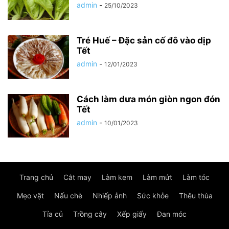
admin
-
25/10/2023
Tré Huế – Đặc sản cố đô vào dịp
Tết
admin
-
12/01/2023
Cách làm dưa món giòn ngon đón
Tết
admin
-
10/01/2023
Trang chủ
Cắt may
Làm kem
Làm mứt
Làm tóc
Mẹo vặt
Nấu chè
Nhiếp ảnh
Sức khỏe
Thêu thùa
Tỉa củ
Trồng cây
Xếp giấy
Đan móc