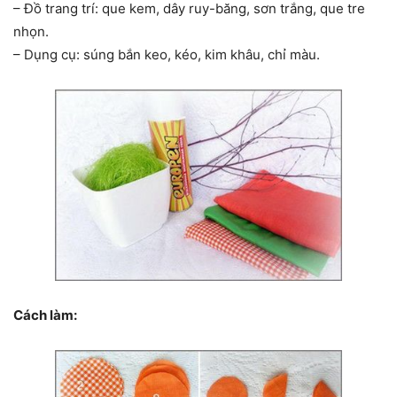
– Đồ trang trí: que kem, dây ruy-băng, sơn trắng, que tre
nhọn.
– Dụng cụ: súng bắn keo, kéo, kim khâu, chỉ màu.
Cách làm: