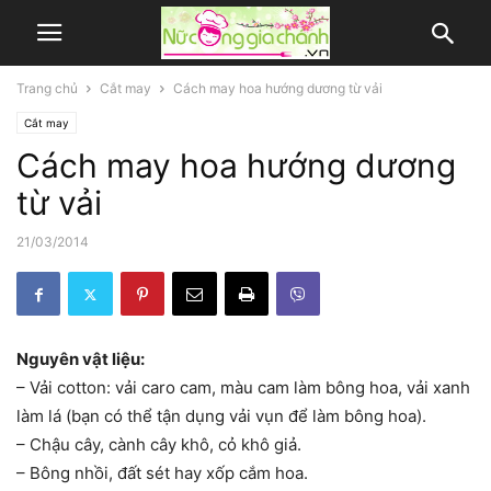
Trang chủ
Cắt may
Cách may hoa hướng dương từ vải
Cắt may
Cách may hoa hướng dương
từ vải
21/03/2014
Nguyên vật liệu:
– Vải cotton: vải caro cam, màu cam làm bông hoa, vải xanh
làm lá (bạn có thể tận dụng vải vụn để làm bông hoa).
– Chậu cây, cành cây khô, cỏ khô giả.
– Bông nhồi, đất sét hay xốp cắm hoa.