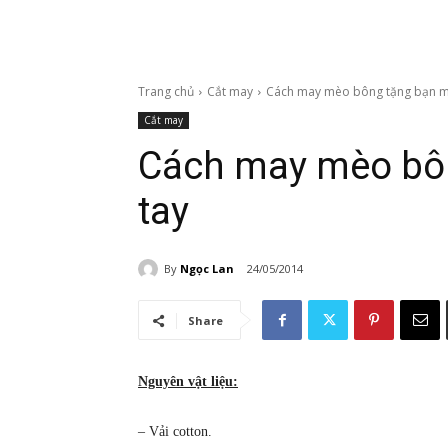
Trang chủ
Cắt may
Cách may mèo bông tặng bạn mù
Cắt may
Cách may mèo bô
tay
By
Ngọc Lan
24/05/2014
Share
Nguyên vật liệu:
– Vải cotton.