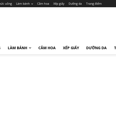
hức uống
Làm bánh
Cắm hoa
Xếp giấy
Dưỡng da
Trang điểm
G
LÀM BÁNH
CẮM HOA
XẾP GIẤY
DƯỠNG DA