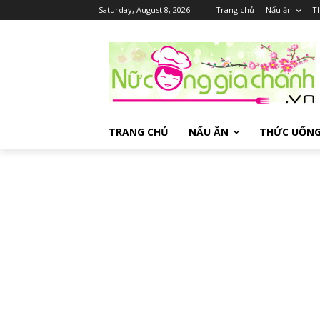
Saturday, August 8, 2026
Trang chủ
Nấu ăn
T
TRANG CHỦ
NẤU ĂN
THỨC UỐN