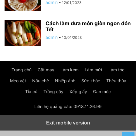
admin
-
12/01/2023
Cách làm dưa món giòn ngon đón
Tết
admin
-
10/01/2023
Trang chủ
Cắt may
Làm kem
Làm mứt
Làm tóc
Mẹo vặt
Nấu chè
Nhiếp ảnh
Sức khỏe
Thêu thùa
Tỉa củ
Trồng cây
Xếp giấy
Đan móc
Liên hệ quảng cáo: 0918.11.26.99
Exit mobile version