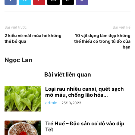
Bài viết trước
Bài viết kế
2 kiểu vẽ mắt mùa hè không
10 vật dụng làm đẹp không
thể bỏ qua
thể thiếu có trong tủ đồ của
bạn
Ngọc Lan
Bài viết liên quan
Loại rau nhiều canxi, quét sạch
mỡ máu, chống lão hóa...
admin
-
25/10/2023
Tré Huế – Đặc sản cố đô vào dịp
Tết