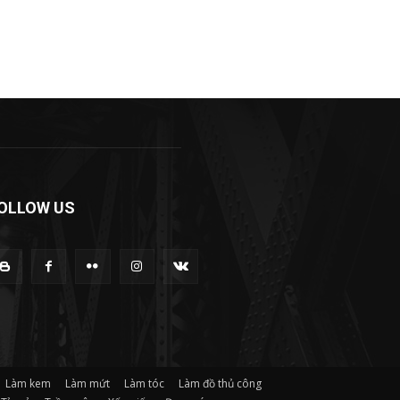
OLLOW US
Làm kem
Làm mứt
Làm tóc
Làm đồ thủ công