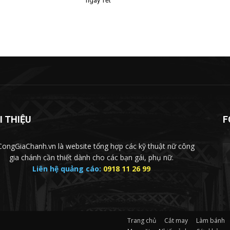
ngày Tết
I THIỆU
F
ongGiaChanh.vn là website tổng hợp các kỹ thuật nữ công
gia chánh cần thiết dành cho các bạn gái, phụ nữ.
Liên hệ quảng cáo:
0918 11 26 99
Trang chủ
Cắt may
Làm bánh