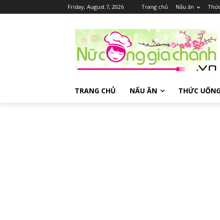
Friday, August 7, 2026
Trang chủ
Nấu ăn
Thứ
TRANG CHỦ
NẤU ĂN
THỨC UỐN