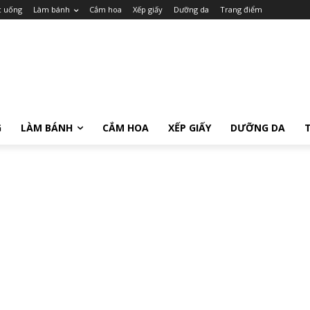
c uống
Làm bánh
Cắm hoa
Xếp giấy
Dưỡng da
Trang điểm
G
LÀM BÁNH
CẮM HOA
XẾP GIẤY
DƯỠNG DA