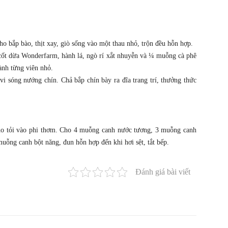
Cho bắp bào, thịt xay, giò sống vào một thau nhỏ, trộn đều hỗn hợp.
cốt dừa Wonderfarm, hành lá, ngò rí xắt nhuyễn và ¼ muỗng cà phê
ành từng viên nhỏ.
vi sóng nướng chín. Chả bắp chín bày ra đĩa trang trí, thưởng thức
 cho tỏi vào phi thơm. Cho 4 muỗng canh nước tương, 3 muỗng canh
uỗng canh bột năng, đun hỗn hợp đến khi hơi sệt, tắt bếp.
Đánh giá bài viết