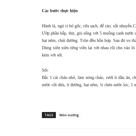
Các bước thực hiện
Hành lá, ngò rí bỏ gốc, rửa sạch, để ráo, xắt nhuyễn.
Ướp phần bắp, thịt, giò sống với 5 muỗng canh nước 
hạt nêm, chút đường. Trộn đều hỗn hợp. Sau đó vo th
Dùng xiên xiên từng viên lại với nhau rồi cho vào lò 
kèm với sốt.
Sốt:
Bắc 1 cái chảo nhỏ, làm nóng chảo, rưới ít dầu ăn,
nước cốt dừa, ít đường, hạt nêm, ¼ chén nước lọc, 1 m
TAGS
Món nướng