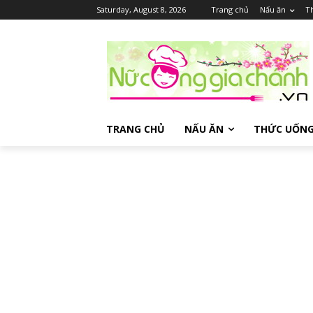
Saturday, August 8, 2026
Trang chủ
Nấu ăn
T
TRANG CHỦ
NẤU ĂN
THỨC UỐN