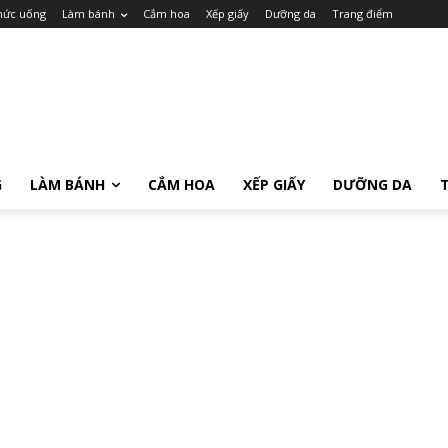
hức uống
Làm bánh
Cắm hoa
Xếp giấy
Dưỡng da
Trang điểm
G
LÀM BÁNH
CẮM HOA
XẾP GIẤY
DƯỠNG DA