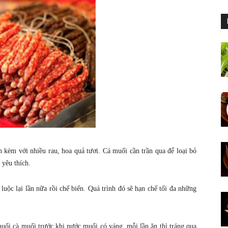
 kèm với nhiều rau, hoa quả tươi. Cá muối cần trần qua để loại bỏ
 yêu thích.
uộc lại lần nữa rồi chế biến. Quá trình đó sẽ hạn chế tối đa những
ối cà muối trước khi nước muối có váng, mỗi lần ăn thì tráng qua