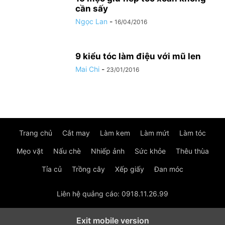
cần sấy
Ngọc Lan
-
16/04/2016
9 kiểu tóc làm điệu với mũ len
Mai Chi
-
23/01/2016
Trang chủ
Cắt may
Làm kem
Làm mứt
Làm tóc
Mẹo vặt
Nấu chè
Nhiếp ảnh
Sức khỏe
Thêu thùa
Tỉa củ
Trồng cây
Xếp giấy
Đan móc
Liên hệ quảng cáo: 0918.11.26.99
Exit mobile version