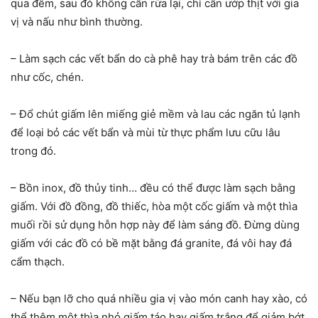
qua đêm, sau đó không cần rửa lại, chỉ cần ướp thịt với gia
vị và nấu như bình thường.
– Làm sạch các vết bẩn do cà phê hay trà bám trên các đồ
như cốc, chén.
– Đổ chút giấm lên miếng giẻ mềm và lau các ngăn tủ lạnh
để loại bỏ các vết bẩn và mùi từ thực phẩm lưu cữu lâu
trong đó.
– Bồn inox, đồ thủy tinh… đều có thể được làm sạch bằng
giấm. Với đồ đồng, đồ thiếc, hòa một cốc giấm và một thìa
muối rồi sử dụng hỗn hợp này để làm sáng đồ. Đừng dùng
giấm với các đồ có bề mặt bằng đá granite, đá vôi hay đá
cẩm thạch.
– Nếu bạn lỡ cho quá nhiều gia vị vào món canh hay xào, có
thể thêm một thìa nhỏ giấm táo hay giấm trắng để giảm bớt