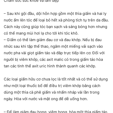
Chăm sóc sức khỏe và làm đẹp
– Sau khi gội đầu, dội hỗn hợp gồm một thìa giấm và hai ly
nước ấm lên tóc để loại bỏ hết xà phòng tích tụ trên da đầu.
Cách này cũng giúp tóc bạn sạch và sáng bóng hơn nhưng
có thể mang mùi hơi lạ cho tới khi tóc khô.
– Giấm có thể làm giảm đau cơ và đau khớp. Nếu bị đau
nhức sau khi tập thể thao, ngâm một miếng vải sạch vào
nước pha vài giọt giấm táo và đắp trực tiếp lên cơ. Đối với
người bị viêm khớp, các axit malic có trong giấm táo hòa
tan các tinh thể axit uric hình thành quanh các khớp.
Các loại giấm hữu cơ chưa lọc là tốt nhất và có thể sử dụng
như một loại thuốc bổ để điều trị viêm khớp bằng cách
dùng một thìa cà phê giấm và nhấm nháp vài lần trong
ngày. Hòa với nước và mật ong để dễ uống hơn.
– Để làm giảm đau họng, viêm họng, hòa một thìa giấm táo,