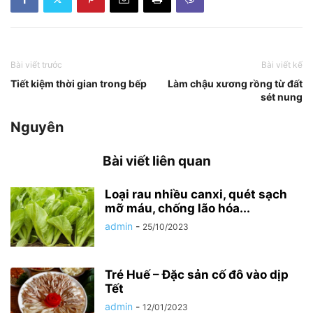
Bài viết trước
Bài viết kế
Tiết kiệm thời gian trong bếp
Làm chậu xương rồng từ đất
sét nung
Nguyên
Bài viết liên quan
Loại rau nhiều canxi, quét sạch
mỡ máu, chống lão hóa...
admin
-
25/10/2023
Tré Huế – Đặc sản cố đô vào dịp
Tết
admin
-
12/01/2023