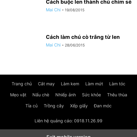
Cách buộc len thành chú chim sẻ
Mai Chi
-
19/08/2015
Cách làm chú cò trắng từ len
Mai Chi
-
28/06/2015
Trang chủ
Cắt may
Làm kem
Làm mứt
Làm tóc
Mẹo vặt
Nấu chè
Nhiếp ảnh
Sức khỏe
Thêu thùa
Tỉa củ
Trồng cây
Xếp giấy
Đan móc
Liên hệ quảng cáo: 0918.11.26.99
Exit mobile version