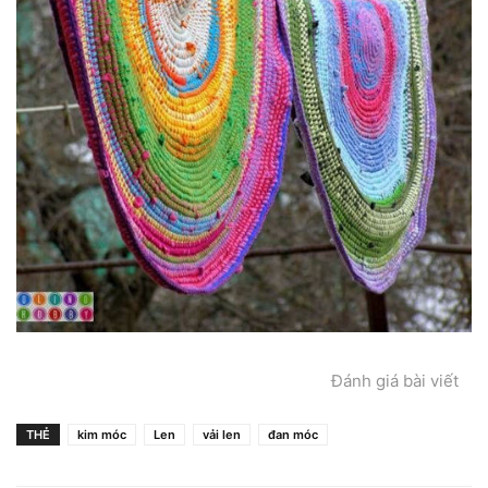
Đánh giá bài viết
THẺ
kim móc
Len
vải len
đan móc