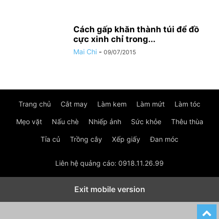
Cách gấp khăn thành túi để đồ
cực xinh chỉ trong...
Mai Chi
-
09/07/2015
Trang chủ
Cắt may
Làm kem
Làm mứt
Làm tóc
Mẹo vặt
Nấu chè
Nhiếp ảnh
Sức khỏe
Thêu thùa
Tỉa củ
Trồng cây
Xếp giấy
Đan móc
Liên hệ quảng cáo: 0918.11.26.99
Exit mobile version