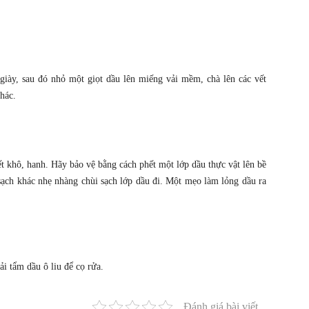
giày, sau đó nhỏ một giọt dầu lên miếng vải mềm, chà lên các vết
hác.
iết khô, hanh. Hãy bảo vệ bằng cách phết một lớp dầu thực vật lên bề
sạch khác nhẹ nhàng chùi sạch lớp dầu đi. Một mẹo làm lỏng dầu ra
i tẩm dầu ô liu để cọ rửa.
Đánh giá bài viết