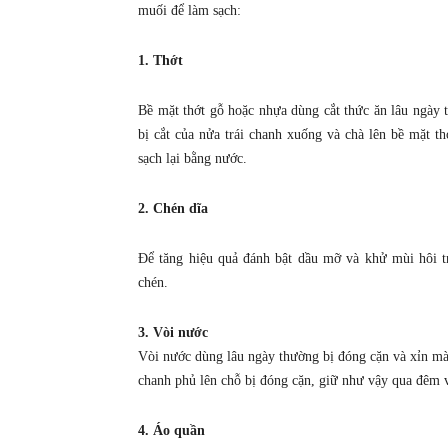
muối để làm sạch:
1. Thớt
Bề mặt thớt gỗ hoặc nhựa dùng cắt thức ăn lâu ngày 
bị cắt của nửa trái chanh xuống và chà lên bề mặt t
sạch lại bằng nước.
2. Chén dĩa
Để tăng hiệu quả đánh bật dầu mỡ và khử mùi hôi t
chén.
3. Vòi nước
Vòi nước dùng lâu ngày thường bị đóng cặn và xỉn m
chanh phủ lên chỗ bị đóng cặn, giữ như vậy qua đêm 
4. Áo quần