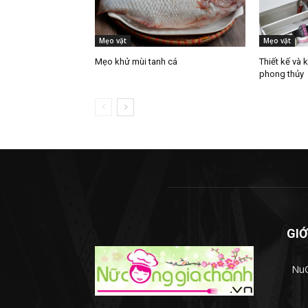
Mẹo vặt
Mẹo vặt
Mẹo khử mùi tanh cá
Thiết kế và 
phong thủy
GIỚ
NuC