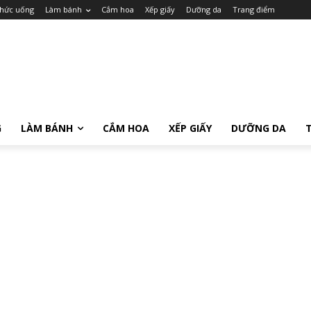
hức uống
Làm bánh
Cắm hoa
Xếp giấy
Dưỡng da
Trang điểm
G
LÀM BÁNH
CẮM HOA
XẾP GIẤY
DƯỠNG DA