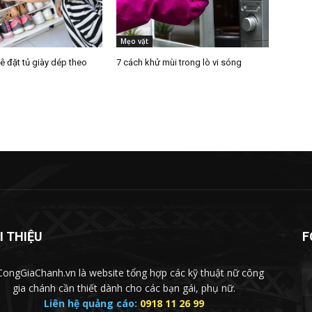
Mẹo vặt
kê đặt tủ giày dép theo
7 cách khử mùi trong lò vi sóng
I THIỆU
F
ongGiaChanh.vn là website tổng hợp các kỹ thuật nữ công
gia chánh cần thiết dành cho các bạn gái, phụ nữ.
Liên hệ quảng cáo:
0918 11 26 99