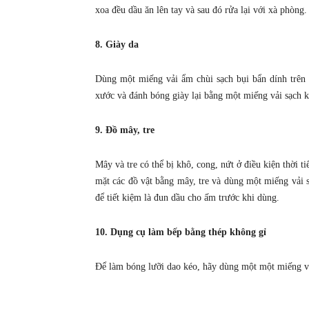
xoa đều dầu ăn lên tay và sau đó rửa lại với xà phòng.
8. Giày da
Dùng một miếng vải ẩm chùi sạch bụi bẩn dính trên 
xước và đánh bóng giày lại bằng một miếng vải sạch k
9. Đồ mây, tre
Mây và tre có thể bị khô, cong, nứt ở điều kiện thời t
mặt các đồ vật bằng mây, tre và dùng một miếng vải 
để tiết kiệm là đun dầu cho ấm trước khi dùng.
10. Dụng cụ làm bếp bằng thép không gỉ
Để làm bóng lưỡi dao kéo, hãy dùng một một miếng vả