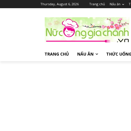
Thursday, August 6, 2026
Trang chủ
Nấu ăn
T
TRANG CHỦ
NẤU ĂN
THỨC UỐN