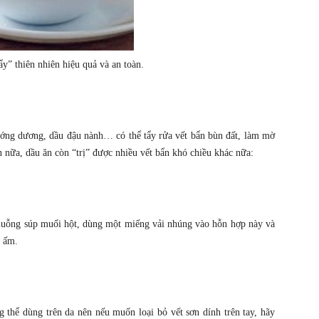
ẩy” thiên nhiên hiệu quả và an toàn.
hướng dương, dầu đậu nành… có thể tẩy rửa vết bẩn bùn đất, làm mờ
 nữa, dầu ăn còn “trị” được nhiều vết bẩn khó chiều khác nữa:
 muỗng súp muối hột, dùng một miếng vải nhúng vào hỗn hợp này và
c ấm.
g thể dùng trên da nên nếu muốn loại bỏ vết sơn dính trên tay, hãy