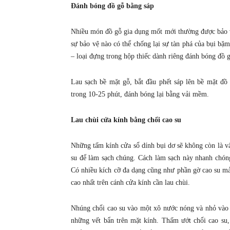
Đánh bóng đồ gỗ bằng sáp
Nhiều món đồ gỗ gia dụng mốt mới thường được bảo v
sự bảo vệ nào có thể chống lại sự tàn phá của bụi 
– loại đựng trong hộp thiếc dành riêng đánh bóng đồ gỗ
Lau sạch bề mặt gỗ, bắt đầu phết sáp lên bề mặt đ
trong 10-25 phút, đánh bóng lại bằng vải mềm.
Lau chùi cửa kính bằng chổi cao su
Những tấm kính cửa sổ dính bụi dơ sẽ không còn là vấ
su để làm sạch chúng. Cách làm sạch này nhanh chóng
Có nhiều kích cỡ đa dạng cũng như phần gờ cao su mả
cao nhất trên cánh cửa kính cần lau chùi.
Nhúng chổi cao su vào một xô nước nóng và nhỏ vào v
những vết bẩn trên mặt kính. Thấm ướt chổi cao su, 