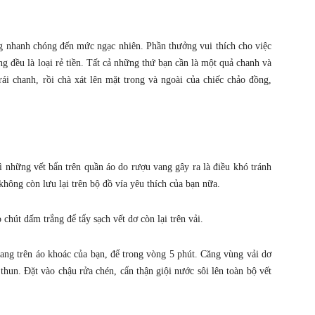
g nhanh chóng đến mức ngạc nhiên. Phần thưởng vui thích cho việc
 đều là loại rẻ tiền. Tất cả những thứ bạn cần là một quả chanh và
i chanh, rồi chà xát lên mặt trong và ngoài của chiếc chảo đồng,
ì những vết bẩn trên quần áo do rượu vang gây ra là điều khó tránh
hông còn lưu lại trên bộ đồ vía yêu thích của bạn nữa.
hút dấm trắng để tẩy sạch vết dơ còn lại trên vải.
vang trên áo khoác của bạn, để trong vòng 5 phút. Căng vùng vải dơ
 thun. Đặt vào chậu rửa chén, cẩn thận giội nước sôi lên toàn bộ vết