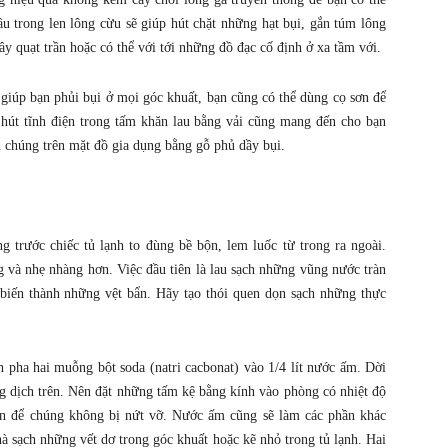
u trong len lông cừu sẽ giúp hút chặt những hạt bụi, gắn túm lông
ây quạt trần hoặc có thể với tới những đồ đạc cố định ở xa tầm với.
 giúp bạn phủi bụi ở mọi góc khuất, bạn cũng có thể dùng cọ sơn để
hút tĩnh điện trong tấm khăn lau bằng vải cũng mang đến cho bạn
u chúng trên mặt đồ gia dụng bằng gỗ phủ dầy bụi.
 trước chiếc tủ lạnh to đùng bề bộn, lem luốc từ trong ra ngoài.
 và nhẹ nhàng hơn. Việc đầu tiên là lau sạch những vũng nước tràn
biến thành những vệt bẩn. Hãy tạo thói quen dọn sạch những thực
h pha hai muỗng bột soda (natri cacbonat) vào 1/4 lít nước ấm. Dời
ng dịch trên. Nên đặt những tấm kệ bằng kính vào phòng có nhiệt độ
ên để chúng không bị nứt vỡ. Nước ấm cũng sẽ làm các phần khác
à sạch những vết dơ trong góc khuất hoặc kẽ nhỏ trong tủ lạnh. Hai