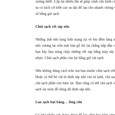
xuống dưới. Lặp lại nhiều lần sẽ giúp cánh cửa kính c
su có kích cỡ lưỡi cao su dài để lau cho nhanh chóng 
sổ bằng giẻ sạch.
Chùi sạch vết sáp nến
Những ánh nến lung linh mang lại vẻ êm đềm lãng m
nến vương lại trên mặt bàn gỗ thì lại chẳng hấp dẫn c
bạn hãy làm nóng chảy những vết sáp bằng máy sấy t
nhựa. Chùi sạch phần còn lại bằng giẻ vải sạch.
Nếu không dùng cách trên mà bạn muốn chùi sạch vết
Hoặc có thể bỏ vật bị dính sáp nến vào tủ lạnh, chà s
chà sạch phần còn bám lại. Bạn cũng có thể chà sạch v
sạch lại món đồ dùng đã dính sáp nến.
Lau sạch bụi bằng… lông cừu
Có khá nhiều vật dụng dùng để lau chùi bụi bặm cũn