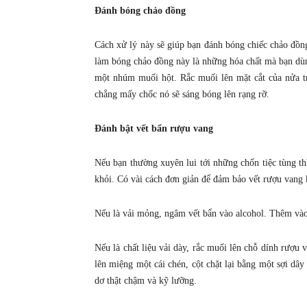
Đánh bóng chảo đồng
Cách xử lý này sẽ giúp bạn đánh bóng chiếc chảo đồn
làm bóng chảo đồng này là những hóa chất mà bạn dùng
một nhúm muối hột. Rắc muối lên mặt cắt của nửa trá
chẳng mấy chốc nó sẽ sáng bóng lên rạng rỡ.
Đánh bật vết bẩn rượu vang
Nếu bạn thường xuyên lui tới những chốn tiệc tùng th
khỏi. Có vài cách đơn giản để đảm bảo vết rượu vang k
Nếu là vải mỏng, ngâm vết bẩn vào alcohol. Thêm vào c
Nếu là chất liệu vải dày, rắc muối lên chỗ dính rượu 
lên miệng một cái chén, cột chặt lại bằng một sợi dây
dơ thật chậm và kỹ lưỡng.