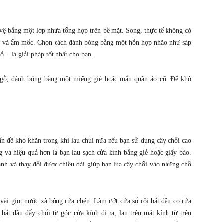
ệ bằng một lớp nhựa tổng hợp trên bề mặt. Song, thực tế không có
bặm và ẩm mốc. Chọn cách đánh bóng bằng một hỗn hợp nhão như sáp
 – là giải pháp tốt nhất cho bạn.
ồ gỗ, đánh bóng bằng một miếng giẻ hoặc mẩu quần áo cũ. Để khô
n đề khó khăn trong khi lau chùi nữa nếu bạn sử dụng cây chổi cao
 và hiệu quả hơn là bạn lau sạch cửa kính bằng giẻ hoặc giấy báo.
nh và thay đổi được chiều dài giúp bạn lùa cây chổi vào những chỗ
ài giọt nước xà bông rửa chén. Làm ướt cửa sổ rồi bắt đầu cọ rửa
bắt đầu đẩy chổi từ góc cửa kính đi ra, lau trên mặt kính từ trên