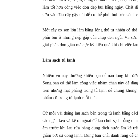
làm tốt hơn công việc dọn dẹp bụi hằng ngày. Chất dầ
cừu vào đầu cây gậy dài để có thể phủi bụi trên cánh c
Một cây cọ sơn lớn làm bằng lông thú tự nhiên có thể
phủi bụi ở những nếp gấp của chụp đèn ngủ. Và sức 
giải pháp đơn giản mà cực kỳ hiệu quả khi chỉ việc la
Làm sạch tủ lạnh
Nhiệm vụ này thường khiến bạn dễ nản lòng khi đứng
Song bạn có thể làm công việc nhàm chán này dễ dàng
trên những mặt phẳng trong tủ lạnh để chúng không 
phẩm cũ trong tủ lạnh mỗi tuần.
Cứ mỗi vài tháng lau sạch bên trong tủ lạnh bằng các
các ngăn kéo và kệ ra ngoài để lau chùi sạch bằng du
ấm trước khi lau rửa bằng dung dịch nước ấm kể tr
giảm bớt sự đông lạnh. Dùng bàn chải đánh răng để ch