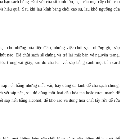
ủa bạn sạch bóng. Đối với cửa sổ kính lớn, bạn cần một cây chổi cao
và hiệu quả. Sau khi lau kính bằng chổi cao su, lau khô ngưỡng cửa
ạn cho những bữa tiệc đêm, nhưng việc chùi sạch những giọt sáp
hút nào! Để chùi sạch sẽ chúng và trả lại mặt bàn vẻ nguyên trạng,
óc trong vài giây, sau đó chà lên vết sáp bằng cạnh một tấm card
 sáp nến bằng những mẩu vải, hãy dùng đá lạnh để chà sạch chúng.
ạch vết sáp nến, sau đó dùng một loại dầu hòa tan hoặc rượu mạnh để
ết sáp nến bằng alcohol, để khô ráo và dùng hóa chất tẩy rửa để rửa
g hiệu quả không kém cây chổi lông gà truyền thống để bạn có thể