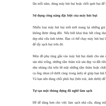
lần mỗi năm, dùng máy hút bụi hoặc chổi quét bụi để l
Sử dụng công năng đặc biệt của máy hút bụi
Nhiều loại máy hút bụi mốt mới mang lại những giá
không được dùng đến. Nếu biết khai thác hết công dụn
dẹp nhà cửa tinh tươm. Bạn có thể chạy máy hút bụi l
để tẩy sạch bụi trên đó.
Món đồ phụ tùng gắn vào máy hút bụi dành cho sàn nh
sàn nhà trống, những tấm thảm trải sàn đẹp và đắt tiề
nhẹ nhàng chà trên bề mặt những tấm thảm hoặc chất 
cụ ống nhọn (ở dưới cùng trong ảnh) sẽ giúp bạn hút
Và bạn nên dùng chổi phủi bụi (bên trái, ảnh dưới) để
Tự tạo một thùng đựng đồ nghề làm sạch
Để dễ dàng hơn cho việc làm sạch nhà cửa, dùng mộ