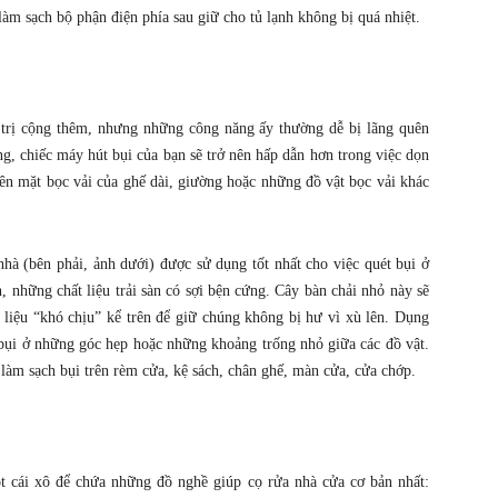
àm sạch bộ phận điện phía sau giữ cho tủ lạnh không bị quá nhiệt.
 trị cộng thêm, nhưng những công năng ấy thường dễ bị lãng quên
g, chiếc máy hút bụi của bạn sẽ trở nên hấp dẫn hơn trong việc dọn
ên mặt bọc vải của ghế dài, giường hoặc những đồ vật bọc vải khác
à (bên phải, ảnh dưới) được sử dụng tốt nhất cho việc quét bụi ở
n, những chất liệu trải sàn có sợi bện cứng. Cây bàn chải nhỏ này sẽ
liệu “khó chịu” kể trên để giữ chúng không bị hư vì xù lên. Dụng
 bụi ở những góc hẹp hoặc những khoảng trống nhỏ giữa các đồ vật.
 làm sạch bụi trên rèm cửa, kệ sách, chân ghế, màn cửa, cửa chớp.
t cái xô để chứa những đồ nghề giúp cọ rửa nhà cửa cơ bản nhất: