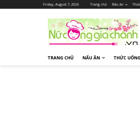
Friday, August 7, 2026
Trang chủ
Nấu ăn
Thứ
TRANG CHỦ
NẤU ĂN
THỨC UỐN