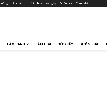
c uống
Làm bánh
Cắm hoa
Xếp giấy
Dưỡng da
Trang điểm
G
LÀM BÁNH
CẮM HOA
XẾP GIẤY
DƯỠNG DA