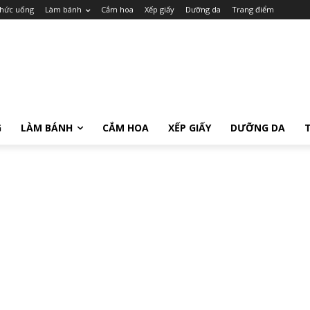
hức uống
Làm bánh
Cắm hoa
Xếp giấy
Dưỡng da
Trang điểm
G
LÀM BÁNH
CẮM HOA
XẾP GIẤY
DƯỠNG DA