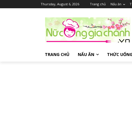
Thursday, August 6, 2026
Trang chủ
Nấu ăn
T
TRANG CHỦ
NẤU ĂN
THỨC UỐN