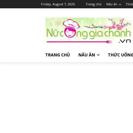
Friday, August 7, 2026
Trang chủ
Nấu ăn
Thứ
TRANG CHỦ
NẤU ĂN
THỨC UỐN