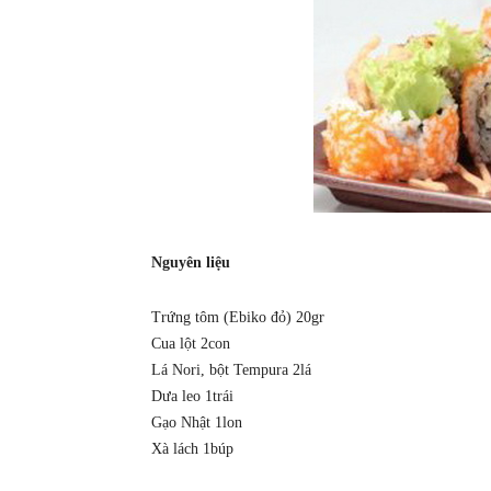
Nguyên liệu
Trứng tôm (Ebiko đỏ) 20gr
Cua lột 2con
Lá Nori, bột Tempura 2lá
Dưa leo 1trái
Gạo Nhật 1lon
Xà lách 1búp