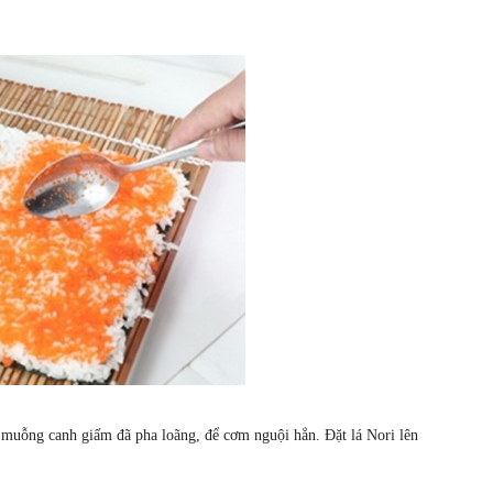
 muỗng canh giấm đã pha loãng, để cơm nguội hẳn. Đặt lá Nori lên