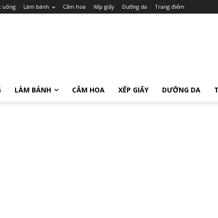
c uống
Làm bánh
Cắm hoa
Xếp giấy
Dưỡng da
Trang điểm
G
LÀM BÁNH
CẮM HOA
XẾP GIẤY
DƯỠNG DA