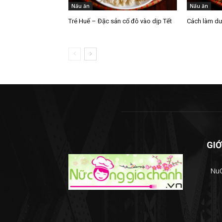
Nấu ăn
Nấu ăn
Tré Huế – Đặc sản cố đô vào dịp Tết
Cách làm dư
GIỚ
NuC