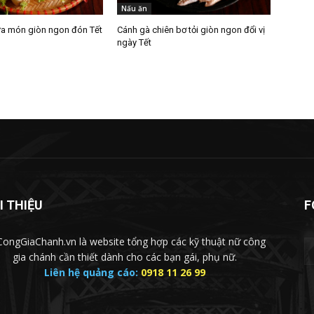
Nấu ăn
a món giòn ngon đón Tết
Cánh gà chiên bơ tỏi giòn ngon đổi vị
ngày Tết
I THIỆU
F
ongGiaChanh.vn là website tổng hợp các kỹ thuật nữ công
gia chánh cần thiết dành cho các bạn gái, phụ nữ.
Liên hệ quảng cáo:
0918 11 26 99