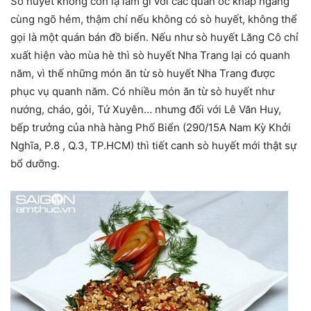
Sò huyết không còn lạ lẫm gì với các quán ốc khắp ngang
cùng ngõ hẻm, thậm chí nếu không có sò huyết, không thể
gọi là một quán bán đồ biển. Nếu như sò huyết Lăng Cô chỉ
xuất hiện vào mùa hè thì sò huyết Nha Trang lại có quanh
năm, vì thế những món ăn từ sò huyết Nha Trang được
phục vụ quanh năm. Có nhiều món ăn từ sò huyết như
nướng, cháo, gỏi, Tứ Xuyên… nhưng đối với Lê Văn Huy,
bếp trưởng của nhà hàng Phố Biển (290/15A Nam Kỳ Khởi
Nghĩa, P.8 , Q.3, TP.HCM) thì tiết canh sò huyết mới thật sự
bổ dưỡng.