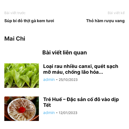
Bài viết trước
Bài viết kế
Súp bí đỏ thịt gà kem tươi
Thỏ hầm rượu vang
Mai Chi
Bài viết liên quan
Loại rau nhiều canxi, quét sạch
mỡ máu, chống lão hóa...
admin
-
25/10/2023
Tré Huế – Đặc sản cố đô vào dịp
Tết
admin
-
12/01/2023