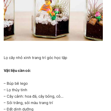
Lọ cây nhỏ xinh trang trí góc học tập
Vật liệu cần có:
– Búp bê lego
– Lọ thủy tinh
– Cây cảnh: hoa đá, cây bỏng, cỏ…
– Sỏi trắng, sỏi màu trang trí
– Đất dinh dưỡng