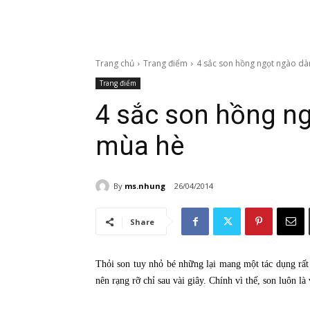
Trang chủ
Trang điểm
4 sắc son hồng ngọt ngào d
Trang điểm
4 sắc son hồng n
mùa hè
By
ms.nhung
26/04/2014
Share
Thỏi son tuy nhỏ bé những lại mang một tác dụng rất 
nên rạng rỡ chỉ sau vài giây. Chính vì thế, son luôn là