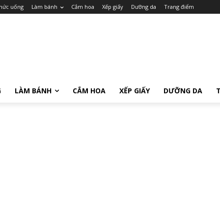
hức uống
Làm bánh
Cắm hoa
Xếp giấy
Dưỡng da
Trang điểm
G
LÀM BÁNH
CẮM HOA
XẾP GIẤY
DƯỠNG DA