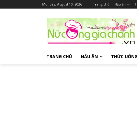
Monday, August 10, 2026
Trang chủ
Nấu ăn
T
TRANG CHỦ
NẤU ĂN
THỨC UỐN