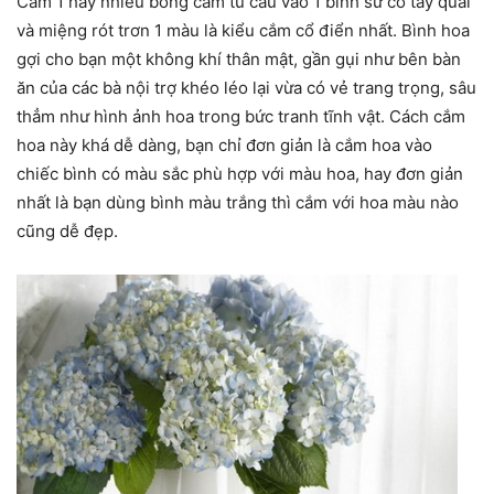
Cắm 1 hay nhiều bông cẩm tú cầu vào 1 bình sứ có tay quai
và miệng rót trơn 1 màu là kiểu cắm cổ điển nhất. Bình hoa
gợi cho bạn một không khí thân mật, gần gụi như bên bàn
ăn của các bà nội trợ khéo léo lại vừa có vẻ trang trọng, sâu
thẳm như hình ảnh hoa trong bức tranh tĩnh vật. Cách cắm
hoa này khá dễ dàng, bạn chỉ đơn giản là cắm hoa vào
chiếc bình có màu sắc phù hợp với màu hoa, hay đơn giản
nhất là bạn dùng bình màu trắng thì cắm với hoa màu nào
cũng dễ đẹp.