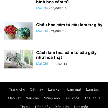
hình hoa cẩm tú...
Mai Chi
-
16/06/2015
Chậu hoa cẩm tú cầu làm từ giấy
Mai Chi
-
21/08/2014
Cách làm hoa cẩm tú cầu giấy
như hoa thật
Mai Chi
-
13/08/2014
Trang chủ
Cắt may
Làm kem
Làm mứt
Làm tóc
Mẹo vặt
Nấu chè
Nhiếp ảnh
Sức khỏe
Thêu thùa
Tỉa củ
Trồng cây
Xếp giấy
Đan móc