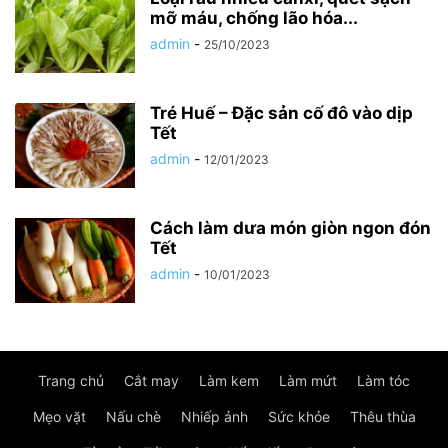
mỡ máu, chống lão hóa...
admin
-
25/10/2023
Tré Huế – Đặc sản cố đô vào dịp
Tết
admin
-
12/01/2023
Cách làm dưa món giòn ngon đón
Tết
admin
-
10/01/2023
Trang chủ
Cắt may
Làm kem
Làm mứt
Làm tóc
Mẹo vặt
Nấu chè
Nhiếp ảnh
Sức khỏe
Thêu thùa