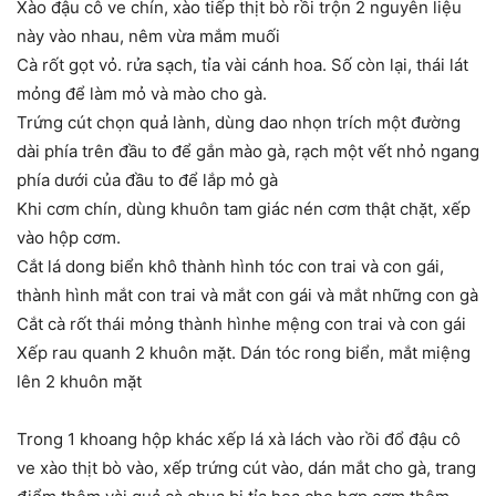
Xào đậu cô ve chín, xào tiếp thịt bò rồi trộn 2 nguyên liệu
này vào nhau, nêm vừa mắm muối
Cà rốt gọt vỏ. rửa sạch, tỉa vài cánh hoa. Số còn lại, thái lát
mỏng để làm mỏ và mào cho gà.
Trứng cút chọn quả lành, dùng dao nhọn trích một đường
dài phía trên đầu to để gắn mào gà, rạch một vết nhỏ ngang
phía dưới của đầu to để lắp mỏ gà
Khi cơm chín, dùng khuôn tam giác nén cơm thật chặt, xếp
vào hộp cơm.
Cắt lá dong biển khô thành hình tóc con trai và con gái,
thành hình mắt con trai và mắt con gái và mắt những con gà
Cắt cà rốt thái mỏng thành hìnhe mệng con trai và con gái
Xếp rau quanh 2 khuôn mặt. Dán tóc rong biển, mắt miệng
lên 2 khuôn mặt
Trong 1 khoang hộp khác xếp lá xà lách vào rồi đổ đậu cô
ve xào thịt bò vào, xếp trứng cút vào, dán mắt cho gà, trang