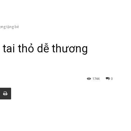
ương tặng bé
tai thỏ dễ thương
1744
0