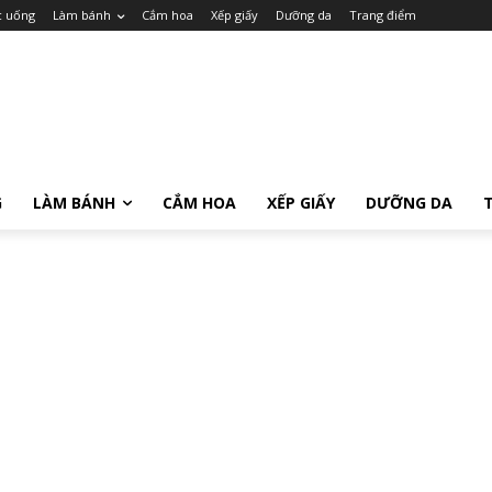
c uống
Làm bánh
Cắm hoa
Xếp giấy
Dưỡng da
Trang điểm
G
LÀM BÁNH
CẮM HOA
XẾP GIẤY
DƯỠNG DA