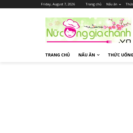
Friday, August 7, 2026
Trang chủ
Nấu ăn
Thứ
TRANG CHỦ
NẤU ĂN
THỨC UỐN