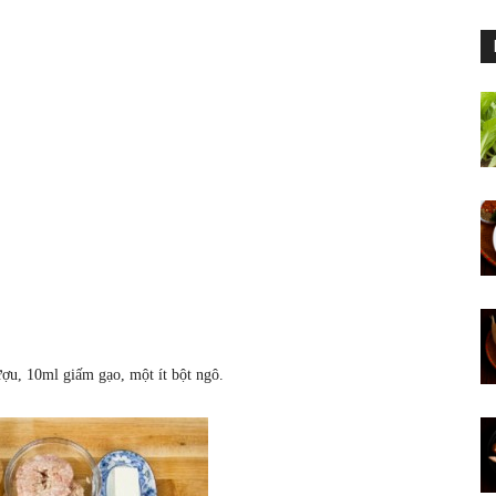
ợu, 10ml giấm gạo, một ít bột ngô.