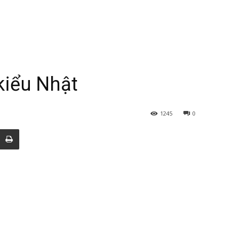
kiểu Nhật
1245
0