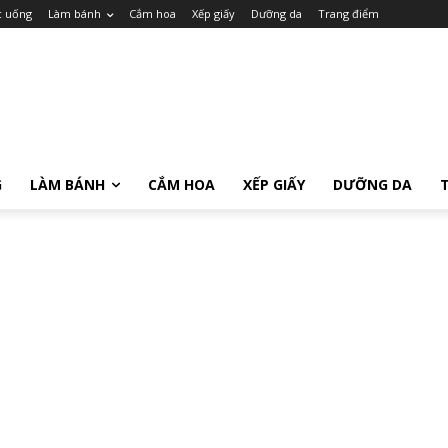
c uống
Làm bánh
Cắm hoa
Xếp giấy
Dưỡng da
Trang điểm
G
LÀM BÁNH
CẮM HOA
XẾP GIẤY
DƯỠNG DA