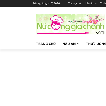
Friday, August 7, 2026
Trang chủ
Nấu ăn
Thứ
TRANG CHỦ
NẤU ĂN
THỨC UỐN