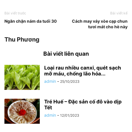
Bài viết trước
Bài viết kế
Ngăn chặn nám da tuổi 30
Cách may váy xòe cạp chun
tươi mát cho hè này
Thu Phương
Bài viết liên quan
Loại rau nhiều canxi, quét sạch
mỡ máu, chống lão hóa...
admin
-
25/10/2023
Tré Huế – Đặc sản cố đô vào dịp
Tết
admin
-
12/01/2023