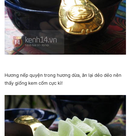
Hương nếp quyện trong hương dừa, ăn lại dẻo dẻo nên
thấy giống kem cốm cực kì!