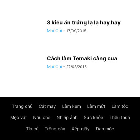
3 kiểu ăn trứng lạ lạ hay hay
Mai Chi
-
17/09/2015
Cách làm Temaki càng cua
Mai Chi
-
27/08/2015
Trang chủ
Cắt may
Làm kem
Làm mứt
Làm tóc
Mẹo vặt
Nấu chè
Nhiếp ảnh
Sức khỏe
Thêu thùa
Tỉa củ
Trồng cây
Xếp giấy
Đan móc