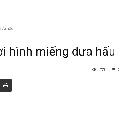
 dưa hấu
ời hình miếng dưa hấu
1779
0