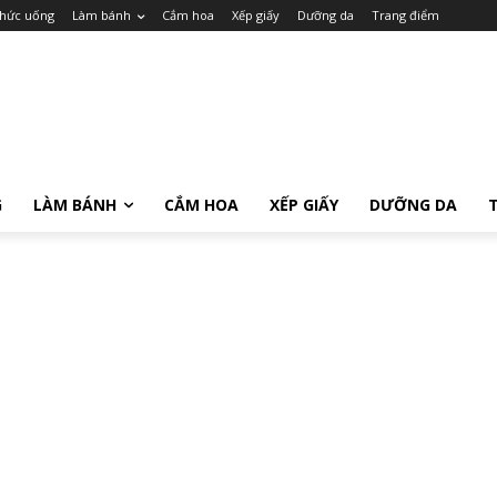
hức uống
Làm bánh
Cắm hoa
Xếp giấy
Dưỡng da
Trang điểm
G
LÀM BÁNH
CẮM HOA
XẾP GIẤY
DƯỠNG DA