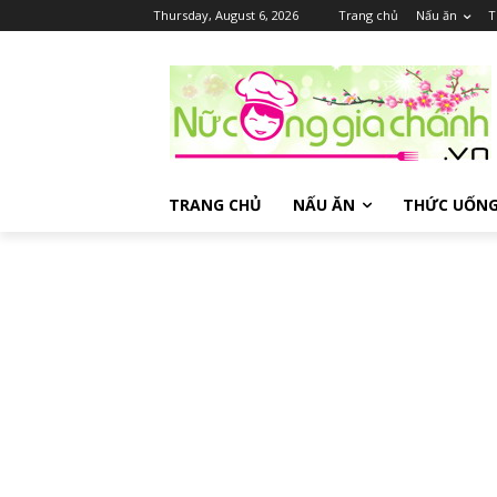
Thursday, August 6, 2026
Trang chủ
Nấu ăn
T
TRANG CHỦ
NẤU ĂN
THỨC UỐN