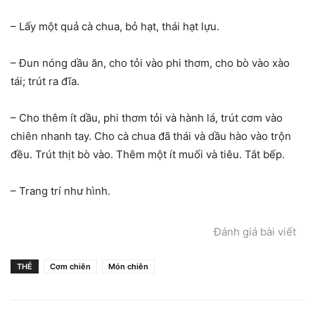
– Lấy một quả cà chua, bỏ hạt, thái hạt lựu.
– Đun nóng dầu ăn, cho tỏi vào phi thơm, cho bò vào xào
tái; trút ra đĩa.
– Cho thêm ít dầu, phi thơm tỏi và hành lá, trút cơm vào
chiên nhanh tay. Cho cà chua đã thái và dầu hào vào trộn
đều. Trút thịt bò vào. Thêm một ít muối và tiêu. Tắt bếp.
– Trang trí như hình.
Đánh giá bài viết
THẺ
Cơm chiên
Món chiên