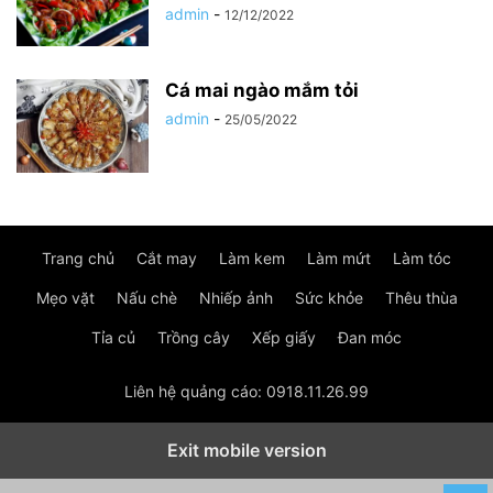
admin
-
12/12/2022
Cá mai ngào mắm tỏi
admin
-
25/05/2022
Trang chủ
Cắt may
Làm kem
Làm mứt
Làm tóc
Mẹo vặt
Nấu chè
Nhiếp ảnh
Sức khỏe
Thêu thùa
Tỉa củ
Trồng cây
Xếp giấy
Đan móc
Liên hệ quảng cáo: 0918.11.26.99
Exit mobile version