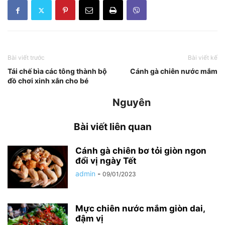
Bài viết trước
Bài viết kế
Tái chế bìa các tông thành bộ
Cánh gà chiên nước mắm
đồ chơi xinh xắn cho bé
Nguyên
Bài viết liên quan
Cánh gà chiên bơ tỏi giòn ngon
đổi vị ngày Tết
admin
-
09/01/2023
Mực chiên nước mắm giòn dai,
đậm vị