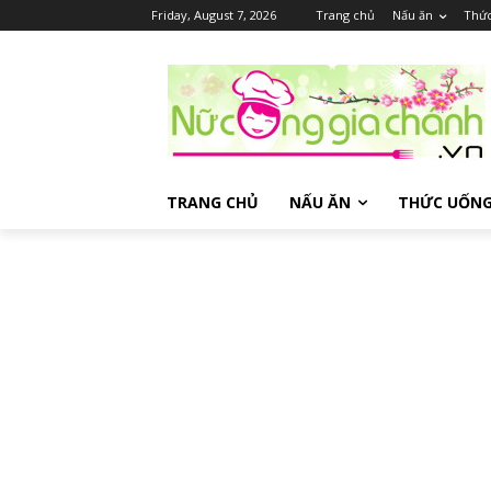
Friday, August 7, 2026
Trang chủ
Nấu ăn
Thứ
TRANG CHỦ
NẤU ĂN
THỨC UỐN