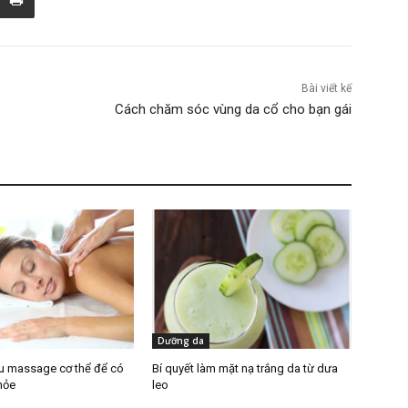
Bài viết kế
Cách chăm sóc vùng da cổ cho bạn gái
Dưỡng da
u massage cơ thể để có
Bí quyết làm mặt nạ trắng da từ dưa
hỏe
leo