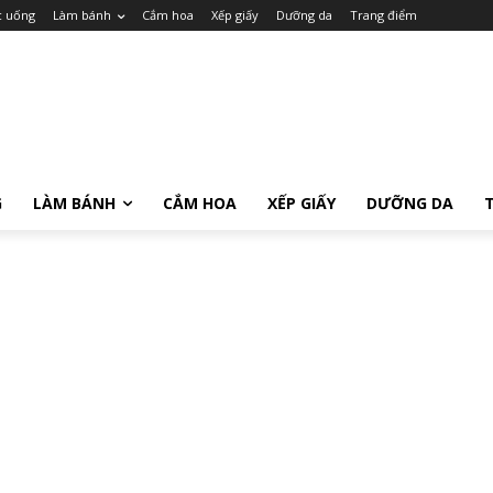
c uống
Làm bánh
Cắm hoa
Xếp giấy
Dưỡng da
Trang điểm
G
LÀM BÁNH
CẮM HOA
XẾP GIẤY
DƯỠNG DA