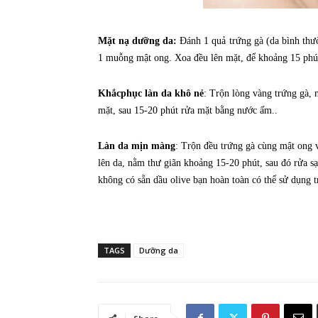
Mặt nạ dưỡng da:
Đánh 1 quả trứng gà (da bình thườ
1 muỗng mật ong. Xoa đều lên mặt, để khoảng 15 phút
Khắcphục làn da khô nẻ
: Trộn lòng vàng trứng gà, 
mặt, sau 15-20 phút rửa mặt bằng nước ấm..
Làn da mịn màng
: Trộn đều trứng gà cùng mật ong v
lên da, nằm thư giãn khoảng 15-20 phút, sau đó rửa s
không có sẵn dầu olive bạn hoàn toàn có thể sử dụng 
TAGS
Dưỡng da