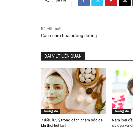
Share
Bài viết trước
Cách cắm hoa hướng dương
BÀI VIẾT LIÊN QUAN
Dưỡng da
Dưỡng da
7 điều lưu ý trong cách chăm sóc da
Năm loại dầ
khi thời tiết lạnh
da đẹp và k