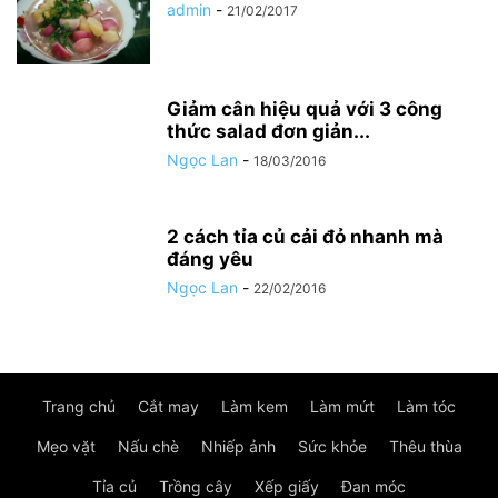
admin
-
21/02/2017
Giảm cân hiệu quả với 3 công
thức salad đơn giản...
Ngọc Lan
-
18/03/2016
2 cách tỉa củ cải đỏ nhanh mà
đáng yêu
Ngọc Lan
-
22/02/2016
Trang chủ
Cắt may
Làm kem
Làm mứt
Làm tóc
Mẹo vặt
Nấu chè
Nhiếp ảnh
Sức khỏe
Thêu thùa
Tỉa củ
Trồng cây
Xếp giấy
Đan móc