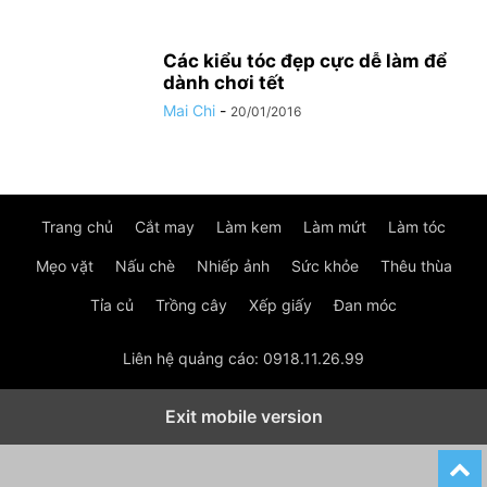
Các kiểu tóc đẹp cực dễ làm để
dành chơi tết
Mai Chi
-
20/01/2016
Trang chủ
Cắt may
Làm kem
Làm mứt
Làm tóc
Mẹo vặt
Nấu chè
Nhiếp ảnh
Sức khỏe
Thêu thùa
Tỉa củ
Trồng cây
Xếp giấy
Đan móc
Liên hệ quảng cáo: 0918.11.26.99
Exit mobile version