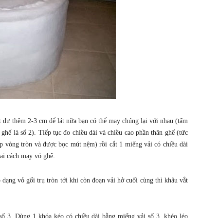
t dư thêm 2-3 cm để lát nữa bạn có thể may chúng lại với nhau (tấm
 ghế là số 2). Tiếp tục đo chiều dài và chiều cao phần thân ghế (tức
ếp vòng tròn và được bọc mút nệm) rồi cắt 1 miếng vải có chiều dài
hai cách may vỏ ghế:
dạng vỏ gối trụ tròn tới khi còn đoạn vải hở cuối cùng thì khâu vắt
số 3. Dùng 1 khóa kéo có chiều dài bằng miếng vải số 3, khéo léo