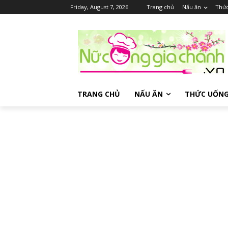
Friday, August 7, 2026
Trang chủ
Nấu ăn
Thứ
TRANG CHỦ
NẤU ĂN
THỨC UỐN