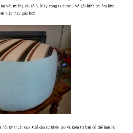
lại với miếng vải số 3. May xong ta được 1 vỏ gối hình trụ ôm khít
ện việc thay giặt hơn.
ỏi kỹ thuật cao. Chỉ cần sự khéo léo và kiên trì bạn có thể làm ra