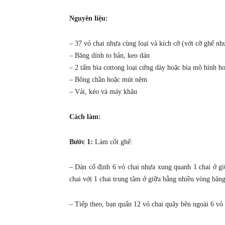
Nguyên liệu:
– 37 vỏ chai nhựa cùng loại và kích cỡ (với cỡ ghế nh
– Băng dính to bản, keo dán
– 2 tấm bìa cottong loại cứng dày hoặc bìa mô hình h
– Bông chần hoặc mút nệm
– Vải, kéo và máy khâu
Cách làm:
Bước 1:
Làm cốt ghế:
– Dán cố định 6 vỏ chai nhựa xung quanh 1 chai ở gi
chai với 1 chai trung tâm ở giữa bằng nhiều vòng băng
– Tiếp theo, bạn quấn 12 vỏ chai quây bên ngoài 6 vỏ 