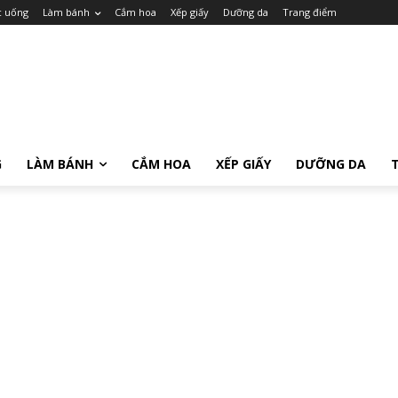
c uống
Làm bánh
Cắm hoa
Xếp giấy
Dưỡng da
Trang điểm
G
LÀM BÁNH
CẮM HOA
XẾP GIẤY
DƯỠNG DA