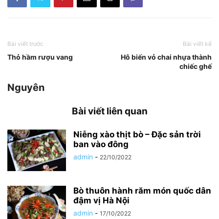
Bài viết trước
Bài viết kế
Thỏ hầm rượu vang
Hô biến vỏ chai nhựa thành
chiếc ghế
Nguyên
Bài viết liên quan
Niễng xào thịt bò – Đặc sản trời
ban vào đông
admin
-
22/10/2022
Bò thuôn hành răm món quốc dân
đậm vị Hà Nội
admin
-
17/10/2022