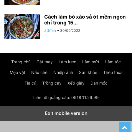
Cách làm bò xào sả ớt mềm ngon
chỉ trong 15...
admin
-
30/09/2022
Trang chủ
Cắt may
Làm kem
Làm mứt
Làm tóc
Mẹo vặt
Nấu chè
Nhiếp ảnh
Sức khỏe
Thêu thùa
Tỉa củ
Trồng cây
Xếp giấy
Đan móc
Liên hệ quảng cáo: 0918.11.26.99
Exit mobile version