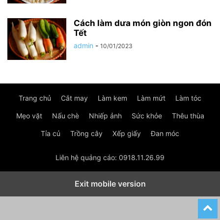
Cách làm dưa món giòn ngon đón
Tết
admin
-
10/01/2023
Trang chủ
Cắt may
Làm kem
Làm mứt
Làm tóc
Mẹo vặt
Nấu chè
Nhiếp ảnh
Sức khỏe
Thêu thùa
Tỉa củ
Trồng cây
Xếp giấy
Đan móc
Liên hệ quảng cáo: 0918.11.26.99
Exit mobile version