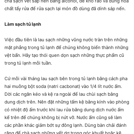
chà sạch vết sáp nến bằng alcohol, để khô ráo và dùng hóa
chất tẩy rửa để rửa sạch lại món đồ dùng đã dính sáp nến.
Làm sạch tủ lạnh
Việc đầu tiên là lau sạch những vũng nước tràn trên những
mặt phẳng trong tủ lạnh để chúng không biến thành những
vệt bẩn. Hãy tạo thói quen dọn sạch những thực phẩm cũ
trong tủ lạnh mỗi tuần.
Cứ mỗi vài tháng lau sạch bên trong tủ lạnh bằng cách pha
hai muỗng bột soda (natri cacbonat) vào 1/4 lít nước ấm.
Dời các ngăn kéo và kệ ra ngoài để lau chùi sạch bằng
dung dịch trên. Nên đặt những tấm kệ bằng kính vào phòng
có nhiệt độ ấm trước khi lau rửa bằng dung dịch nước ấm
kể trên để chúng không bị nứt vỡ. Nước ấm cũng sẽ làm
các phần khác giảm bớt sự đông lạnh. Dùng bàn chải đánh
răng để chà sạch những vết dơ trong góc khuất hoặc kẽ