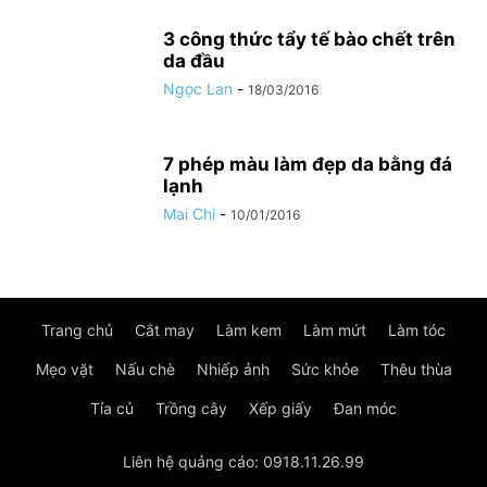
3 công thức tẩy tế bào chết trên
da đầu
Ngọc Lan
-
18/03/2016
7 phép màu làm đẹp da bằng đá
lạnh
Mai Chi
-
10/01/2016
Trang chủ
Cắt may
Làm kem
Làm mứt
Làm tóc
Mẹo vặt
Nấu chè
Nhiếp ảnh
Sức khỏe
Thêu thùa
Tỉa củ
Trồng cây
Xếp giấy
Đan móc
Liên hệ quảng cáo: 0918.11.26.99