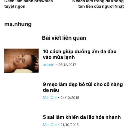
Cách làm bánh brownies
6 cách làm trắng da không
tuyệt ngon
tốn tiền của người Nhật
ms.nhung
Bài viết liên quan
10 cách giúp dưỡng ẩm da đầu
vào mùa lạnh
admin
-
26/12/2017
9 mẹo làm đẹp bỏ túi cho cô nàng
da nâu
Mai Chi
-
24/10/2015
5 sai lầm khiến da lão hóa nhanh
Mai Chi
-
21/10/2015