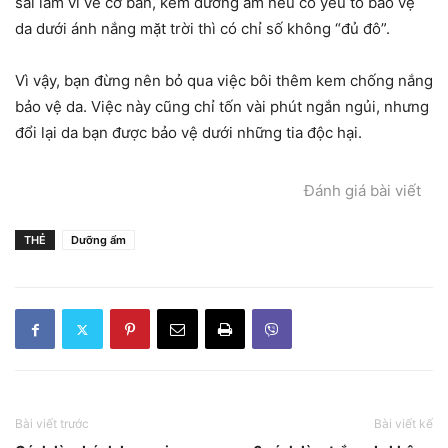
sai lầm vì về cơ bản, kem dưỡng ẩm nếu có yếu tố bảo vệ
da dưới ánh nắng mặt trời thì có chỉ số không “đủ đô”.
Vì vậy, bạn đừng nên bỏ qua việc bôi thêm kem chống nắng
bảo vệ da. Việc này cũng chỉ tốn vài phút ngắn ngủi, nhưng
đổi lại da bạn được bảo vệ dưới những tia độc hại.
Đánh giá bài viết
THẺ
Dưỡng ẩm
Bài viết trước
Bài viết kế