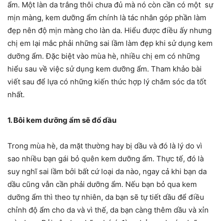
ẩm. Một làn da trắng thôi chưa đủ mà nó còn cần có một sự
mịn màng, kem dưỡng ẩm chính là tác nhân góp phần làm
đẹp nên độ mịn màng cho làn da. Hiểu được điều ấy nhưng
chị em lại mắc phải những sai lầm làm đẹp khi sử dụng kem
dưỡng ẩm. Đặc biệt vào mùa hè, nhiều chị em có những
hiểu sau về việc sử dụng kem dưỡng ẩm. Tham khảo bài
viết sau để lựa có những kiến thức hợp lý chăm sóc da tốt
nhất.
1. Bôi kem dưỡng ẩm sẽ đổ dầu
Trong mùa hè, da mặt thường hay bị dầu và đó là lý do vì
sao nhiều bạn gái bỏ quên kem dưỡng ẩm. Thực tế, đó là
suy nghĩ sai lầm bởi bất cứ loại da nào, ngay cả khi bạn da
dầu cũng vẫn cần phải dưỡng ẩm. Nếu bạn bỏ qua kem
dưỡng ẩm thì theo tự nhiên, da bạn sẽ tự tiết dầu để điều
chỉnh độ ẩm cho da và vì thế, da bạn càng thêm dầu và xỉn