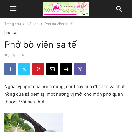
Trang chủ
Nấu ăn
Phở bò viên sa tế
Nấu ăn
Phở bò viên sa tế
18/03/2014
Ngoài vị ngọt của nước dùng, chút cay của ớt sa tế và chút
nồng của sả đem lại một hương vị mới cho món phở quen
thuộc. Mời bạn thử!