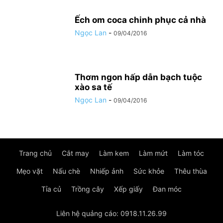
Ếch om coca chinh phục cả nhà
Ngọc Lan
-
09/04/2016
Thơm ngon hấp dẫn bạch tuộc
xào sa tế
Ngọc Lan
-
09/04/2016
Trang chủ
Cắt may
Làm kem
Làm mứt
Làm tóc
Mẹo vặt
Nấu chè
Nhiếp ảnh
Sức khỏe
Thêu thùa
Tỉa củ
Trồng cây
Xếp giấy
Đan móc
Liên hệ quảng cáo: 0918.11.26.99