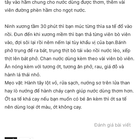
tây vào hầm chung cho nước dùng được thơm, thêm vài
viên đường phèn hầm cho ngọt nước.
Ninh xương tầm 30 phút thì bạn múc từng thìa sa tế đổ vào
nồi. Đun đến khi xương mềm thì bạn thả từng viên bò viên
vào, đợi sôi lại rồi nêm nếm lại tùy khẩu vị của bạn.Bánh
phở trụng để ra bát, trụng thịt bò tái vào nồi nước lèo, xếp
thịt lên bát phở. Chan nước dùng kèm theo vài viên bò viên.
Ăn nóng kèm với tương ớt, tương ăn phở, rau, giá đỗ và
hành lá thái nhỏ.
Mẹo vặt: Hành tây lột vỏ, rửa sạch, nướng sơ trên lửa than
hay lò nướng để hành cháy cạnh giúp nước dùng thơm hơn.
Ớt sa tế khá cay nếu bạn muốn có bé ăn kèm thì ớt sa tế
nên dùng loại ớt màu, ớt không cay.
Đánh giá bài viết