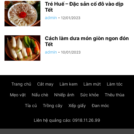
Tré Huế – Đặc sản cố đô vào dịp
Tết
admin
-
12/01/2023
Cách làm dưa món giòn ngon đón
Tết
admin
-
10/01/2023
Trang chủ
Cắt may
Làm kem
Làm mứt
Làm tóc
Mẹo vặt
Nấu chè
Nhiếp ảnh
Sức khỏe
Thêu thùa
Tỉa củ
Trồng cây
Xếp giấy
Đan móc
Liên hệ quảng cáo: 0918.11.26.99